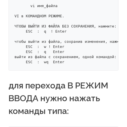
       vi имя_файла

VI в КОМАНДНОМ РЕЖИМЕ.

ЧТОБЫ ВЫЙТИ ИЗ ФАЙЛА БЕЗ СОХРАНЕНИЯ, нажмите:

     ESC  :  q  ! Enter

чтобы выйти из файла, сохранив изменения, нажмите:
     ESC  :  w ! Enter

     ESC  :  q   Enter

выйти из файла с сохранением, одной командой:

     ESC  :  wq  Enter
для перехода В РЕЖИМ
ВВОДА нужно нажать
команды типа: