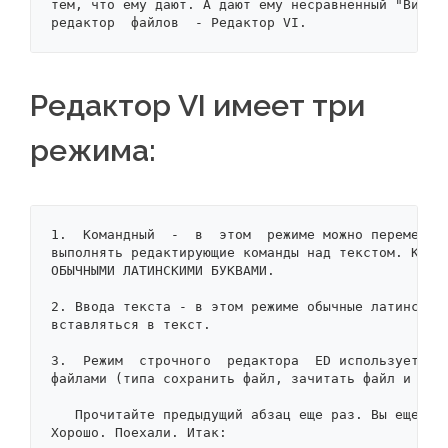
тем, что ему дают. А дают ему несравненный "Визуал
редактор  файлов  - Редактор VI.
Редактор VI имеет три
режима:
1.  Командный  -  в  этом  режиме можно перемещать
выполнять редактирующие команды над текстом. Коман
ОБЫЧНЫМИ ЛАТИНСКИМИ БУКВАМИ.

2. Ввода текста - в этом режиме обычные латинские 
вставляться в текст.

3.  Режим  строчного  редактора  ED используется д
файлами (типа сохранить файл, зачитать файл и т.д.
   Прочитайте предыдущий абзац еще раз. Вы еще  не
Хорошо. Поехали. Итак:
