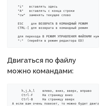
   "i"   вставлять здесь

   "A"   вставлять с конца строки

   "cw"  заменять текущее слово

   ESC    для ВОЗВРАТА В КОМАНДНЫЙ РЕЖИМ

   CTRL-[ для возврата в командный режим

   для перехода В РЕЖИМ УПРАВЛЕНИЯ ФАЙЛАМИ нужно н
   ":"  (перейти в режим редактора ED)
Двигаться по файлу
можно командами:
     h,j,k,l    влево, вниз, вверх, вправо

     Ctrl-F     На страницу вниз

     Ctrl-B     На страницу вверх

А если вам очень повезет, то можно будет двигаться