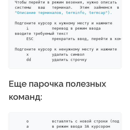
Чтобы перейти в режим везения, нужно описать  для 
"Описание терминалов, terminfo, termcap").
Подгоните курсор к нужному месту и нажмите

     i          перевод в режим ввода

вводите требуемый текст

     ESC        прекратить ввод, перейти в командн
Подгоните курсор к ненужному месту и нажмите

     x          удалить символ

     dd         удалить строчку
Еще парочка полезных
команд:
     o          вставлять с новой строки (под теку
     a          в режим ввода ЗА курсором
