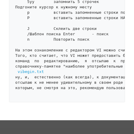
     5yy        запомнить 5 строчек

Подгоните курсор к нужному месту

     p          вставить запомненные строки под ку
     P          вставить запомненные строки НАД ку
     J          Склеить две строки

     /Шаблон поиска Enter       - поиск

     n          Повторить поиск

На этом ознакомление с редактором VI можно считать
Того, кто считает, что VI может предоставить больш
команд  по  редактированию,  я  отсылаю  к  прилаг
справочнику-памятке "наиболее употребительные кома
vibegin.txt
ну, и,  естественно (как всегда), к документации. 
отсылаю к не менее удивительному в своем роде реда
которым, не смотря на это, рекомендую пользоваться