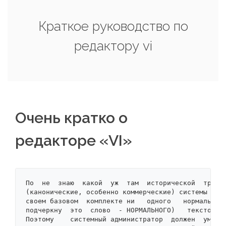
Краткое руководство по
редактору vi
Очень кратко о
редакторе «VI»
По  не  знаю  какой  уж  там  исторической  традиц
(канонические, особенно коммерческие) системы Unix
своем базовом  комплекте ни   одного   нормального
подчеркну  это  слово  - НОРМАЛЬНОГО)   текстового
Поэтому    системный администратор  должен  уметь 