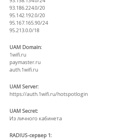
93.158.134.0/24
93.186.224.0/20
95.142.192.0/20
95.167.165.90/24
95.213.0.0/18
UAM Domain:
1wifi.ru
paymaster.ru
auth.1wifi.ru
UAM Server:
https://auth.1wifi.ru/hotspotlogin
UAM Secret:
Из личного кабинета
RADIUS-сервер 1: