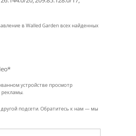
126.144.0/20, 209.85.128.0/17,
вление в Walled Garden всех найденных
deo*
зованном устройстве просмотр
 рекламы.
 другой подсети. Обратитесь к нам — мы