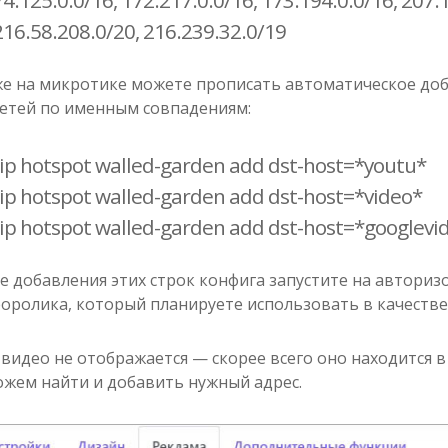
74.125.0.0/16, 172.217.0.0/16, 173.194.0.0/16, 207.
216.58.208.0/20, 216.239.32.0/19
е на микротике можете прописать автоматическое доба
етей по именным совпадениям:
/ip hotspot walled-garden add dst-host=*youtu*
/ip hotspot walled-garden add dst-host=*video*
/ip hotspot walled-garden add dst-host=*googlevi
е добавления этих строк конфига запустите на автори
оролика, который планируете использовать в качестве
 видео не отображается — скорее всего оно находится в
жем найти и добавить нужный адрес.