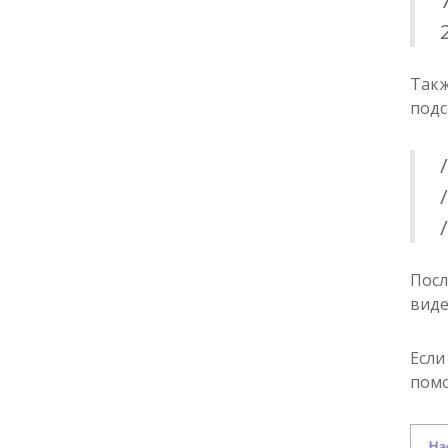
Такж
подс
Посл
виде
Если
помо