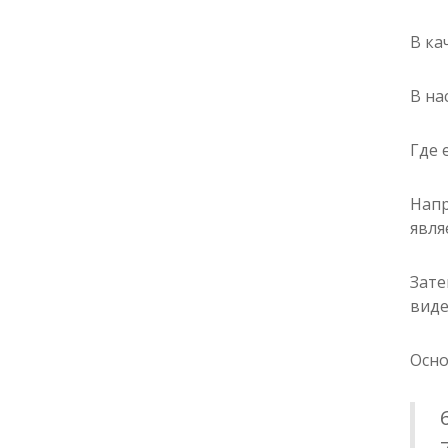
В ка
В на
Где 
Напр
явля
Зате
виде
Осно