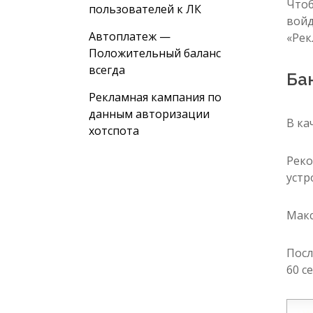
Чтоб
пользователей к ЛК
войд
Автоплатеж —
«Рек
Положительный баланс
всегда
Ба
Рекламная кампания по
данным авторизации
В ка
хотспота
Реко
устр
Макс
Посл
60 с